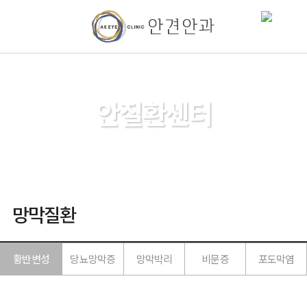
AK EYE CLINIC
안질환센터
환자 개개인에게 맞는 맞춤형 수술을 실현하고 최상의 결과를
약속드립니다.
망막질환
황반변성
당뇨망막증
망막박리
비문증
포도막염